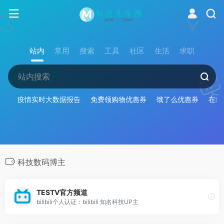
站内
常用
搜索
工具
社区
生活
求职
疫情实时大数据报告
免费领购物优惠券
饿了么优惠券
在线
科技数码博主
TESTV官方频道
bilibili个人认证：bilibili 知名科技UP主