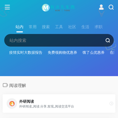
站内
常用
搜索
工具
社区
生活
求职
疫情实时大数据报告
免费领购物优惠券
饿了么优惠券
在线
阅读理解
外研阅读
外研阅读_阅读.分享.发现_阅读交流平台