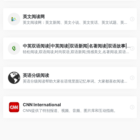
英文阅读网
英文阅读网：英文新闻、英文小说、英文笑话、英文试题、英文散文、英文美文、英文诗歌、英文演讲、英文娱乐、英文故事、英文科普、英文行业、英文技巧等大量英文阅读资料，免费在线阅读。
中英双语阅读|中英阅读|双语新闻|名著阅读|双语故事|轻松阅读_可可英语
轻松阅读,双语阅读,时尚双语,双语新闻,情感美文,名著阅读,双语故事,双语小说
英语分级阅读
英语分级阅读帮助大家在语境里面记忆单词。大家都喜欢阅读英语美文，故事、笑话等等英语小短文，但大部分人不喜欢干巴巴的对照单词表背单词。把大家喜爱的有情节的英语短文和不爱记的单词结合起来，把记忆与形象思维联系起来。
CNN International
CNN提供了特别报道、视频、音频、图片库和互动指南。