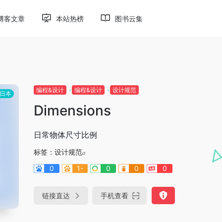
博客文章
本站热榜
图书云集
编程&设计
编程&设计
设计规范
日本
Dimensions
日常物体尺寸比例
标签：
设计规范
0
1-
0
0
0
链接直达
手机查看