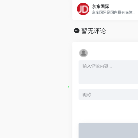
京东国际
京东国际是国内最有保障的海外购物平台,提供母婴用品,护肤品,彩妆,钟表首饰,数码电器等全球优质商品,全球直供,售后无忧,来京东国际,开启您的海外购物之旅吧.
暂无评论