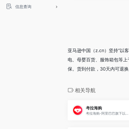
信息查询
亚马逊中国（z.cn）坚持“
电、母婴百货、服饰箱包等上
保。货到付款，30天内可退
相关导航
考拉海购
考拉海购-阿里巴巴旗下以跨境业务为主的会员电商，主打官方自营，全球直采的模式，为会员精选全球品质好货，保证极致性价比，全方位服务黑卡会员。