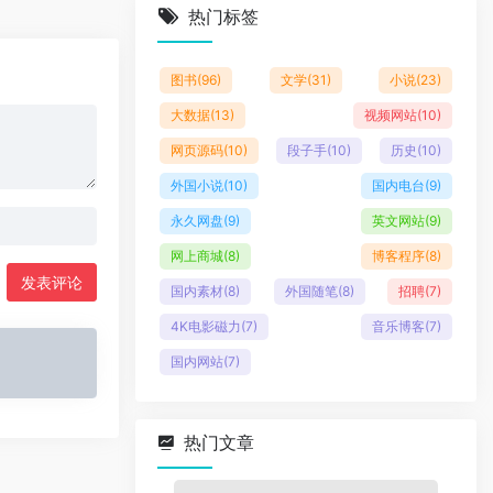
热门标签
图书
(96)
文学
(31)
小说
(23)
大数据
(13)
视频网站
(10)
网页源码
(10)
段子手
(10)
历史
(10)
外国小说
(10)
国内电台
(9)
永久网盘
(9)
英文网站
(9)
网上商城
(8)
博客程序
(8)
发表评论
国内素材
(8)
外国随笔
(8)
招聘
(7)
4K电影磁力
(7)
音乐博客
(7)
国内网站
(7)
热门文章