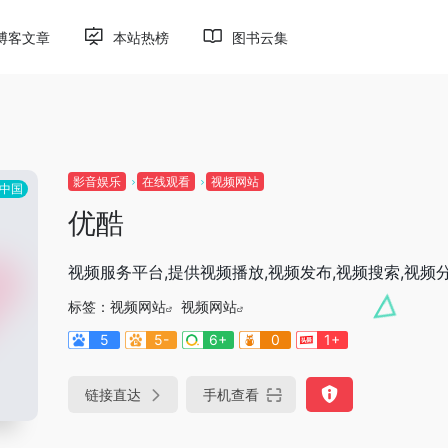
博客文章
本站热榜
图书云集
影音娱乐
在线观看
视频网站
中国
优酷
视频服务平台,提供视频播放,视频发布,视频搜索,视频
标签：
视频网站
视频网站
5
5-
6+
0
1+
链接直达
手机查看