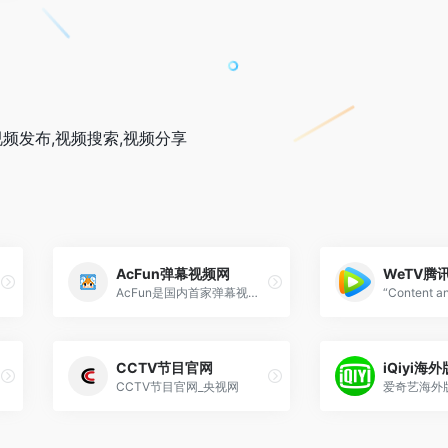
视频发布,视频搜索,视频分享
AcFun弹幕视频网
WeTV腾
在线观看
AcFun是国内首家弹幕视频网站，这里有全网独家动漫新番， 友好的弹幕氛围，有趣的UP主，好玩有科技感的虚拟偶像，年轻人都在用。
CCTV节目官网
iQiyi海外
CCTV节目官网_央视网
爱奇艺海外