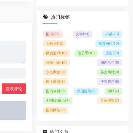
热门标签
图书
(96)
文学
(31)
小说
(23)
大数据
(13)
视频网站
(10)
网页源码
(10)
段子手
(10)
历史
(10)
外国小说
(10)
国内电台
(9)
永久网盘
(9)
英文网站
(9)
网上商城
(8)
博客程序
(8)
发表评论
国内素材
(8)
外国随笔
(8)
招聘
(7)
4K电影磁力
(7)
音乐博客
(7)
国内网站
(7)
热门文章