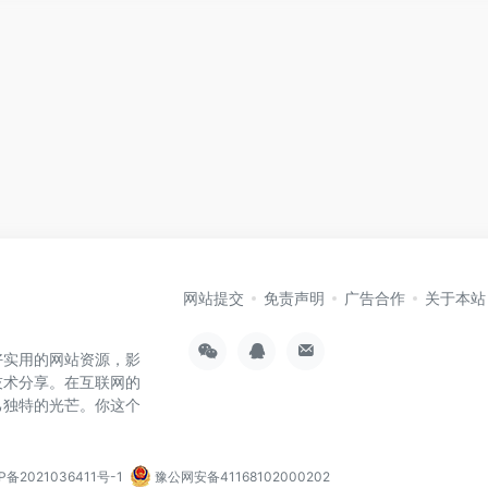
网站提交
免责声明
广告合作
关于本站
好实用的网站资源，影
技术分享。在互联网的
己独特的光芒。你这个
P备2021036411号-1
豫公网安备41168102000202