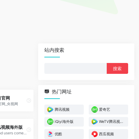
站内搜索
搜
索：
热门网址
目官网
官网_央视网
腾讯视频
爱奇艺
iQiyi海外版
WeTV腾讯视频海外版
讯视频海外版
“Content and users come fir...
优酷
西瓜视频