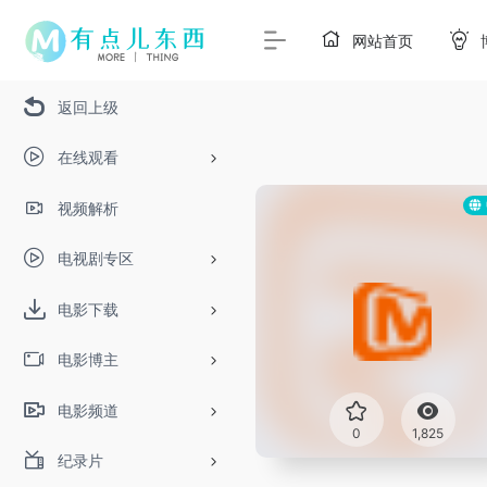
网站首页
返回上级
在线观看
视频解析
电视剧专区
电影下载
电影博主
电影频道
0
1,825
纪录片