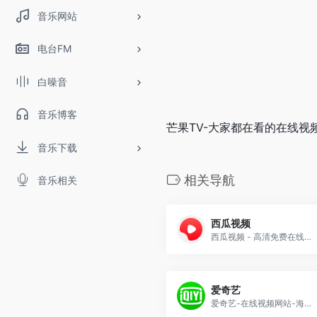
音乐网站
电台FM
白噪音
音乐博客
芒果TV-大家都在看的在线视
音乐下载
相关导航
音乐相关
西瓜视频
西瓜视频 - 高清免费在线视频 - 点亮对生活的好奇心
爱奇艺
爱奇艺-在线视频网站-海量正版高清视频在线观看