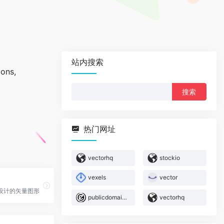
站内搜索
cons,
搜
索：
热门网址
vectorhq
stockio
vexels
vector
设计的矢量图形
publicdomainvectors
vectorhq