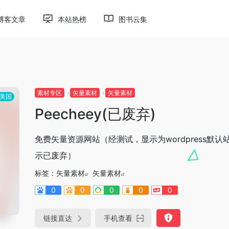
博客文章
本站热榜
图书云集
素材专区
矢量素材
矢量素材
美国
Peecheey(已废弃)
免费矢量资源网站（经测试，显示为wordpress默认
示已废弃）
标签：
矢量素材
矢量素材
0
0
0
0
0
链接直达
手机查看