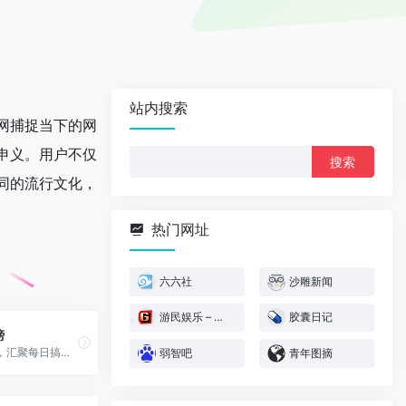
站内搜索
网捕捉当下的网
申义。用户不仅
搜
索：
同的流行文化，
热门网址
六六社
沙雕新闻
游民娱乐 – 游民星空
胶囊日记
榜
抽屉新热榜，汇聚每日搞笑段子、热门图片、有趣新闻。
弱智吧
青年图摘