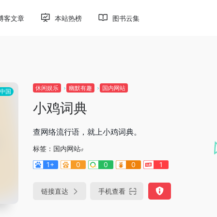
博客文章
本站热榜
图书云集
休闲娱乐
幽默有趣
国内网站
中国
小鸡词典
查网络流行语，就上小鸡词典。
标签：
国内网站
1+
0
0
0
1
链接直达
手机查看