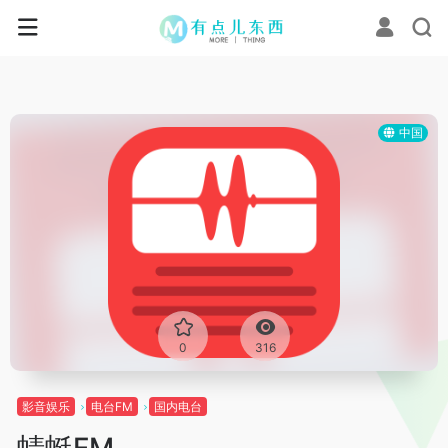
中国
0
316
影音娱乐
电台FM
国内电台
蜻蜓FM