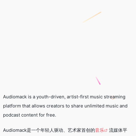
Audiomack is a youth-driven, artist-first music streaming
platform that allows creators to share unlimited music and
podcast content for free.
Audiomack是一个年轻人驱动、艺术家首创的
音乐
流媒体平