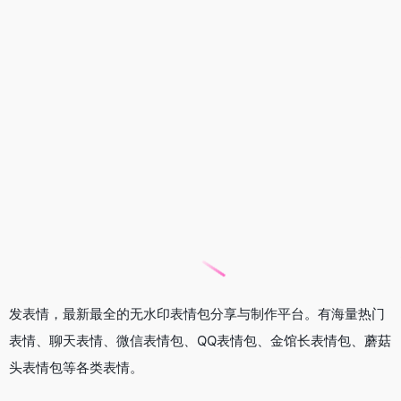
发表情，最新最全的无水印表情包分享与制作平台。有海量热门
表情、聊天表情、微信表情包、QQ表情包、金馆长表情包、蘑菇
头表情包等各类表情。