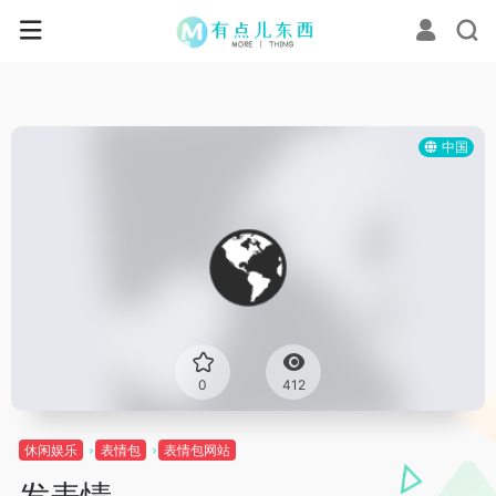
中国
0
412
休闲娱乐
表情包
表情包网站
发表情