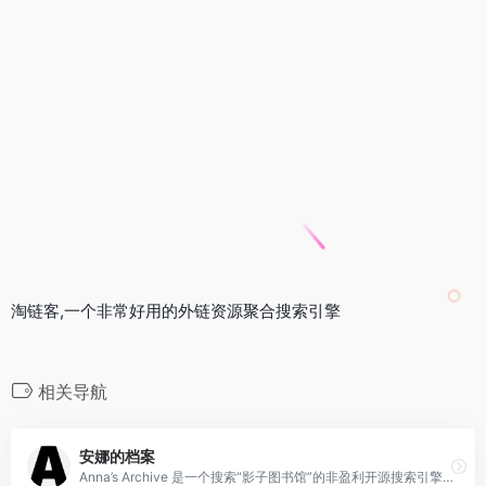
淘链客,一个非常好用的外链资源聚合搜索引擎
相关导航
安娜的档案
Anna’s Archive 是一个搜索“影子图书馆”的非盈利开源搜索引擎，由 Anna 建立。她维护了 Pirate Library Mirror，这是影子图书馆 Z-Library 的一个备份站点。创始人认为需要有一个中心化的平台来搜索书籍、论文、漫画、杂志和其他文件。