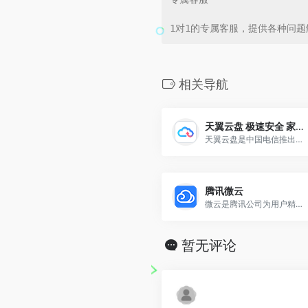
1对1
的专属客服，提供各种问题
相关导航
天翼云盘 极速安全 家庭云
天翼云盘是中国电信推出的云存储服务，为用户提供跨平台的文件存储、备份、同步及分享服务
腾讯微云
微云是腾讯公司为用户精心打造的一项智能云服务, 您可以通过微云方便地在手机和电脑之间同步文件、推送照片和传输数据。
暂无评论