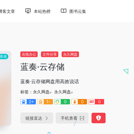
博客文章
本站热榜
图书云集
在线办公
文件分享
永久网盘
香港
蓝奏·云存储
蓝奏·云存储网盘用高效说话
标签：
永久网盘
永久网盘
2+
1-
0
0
0
链接直达
手机查看