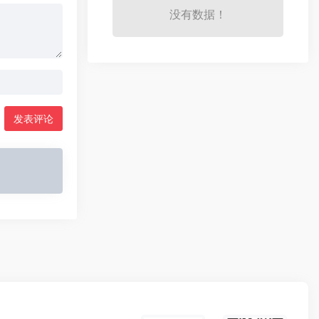
没有数据！
发表评论