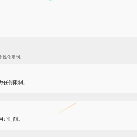
个性化定制。
做任何限制。
用户时间。