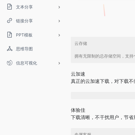
文本分享
链接分享
PPT模板
云存储

思维导图
拥有
无限制
的总存储空间，支持
信息可视化
云加速
真正的
云加速下载
，对下载不
体验佳
下载清晰，不干扰用户，节省
专属客服
