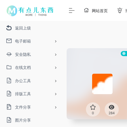
网站首页
返回上级
电子邮箱
安全隐私
在线文档
办公工具
排版工具
文件分享
0
284
图片分享