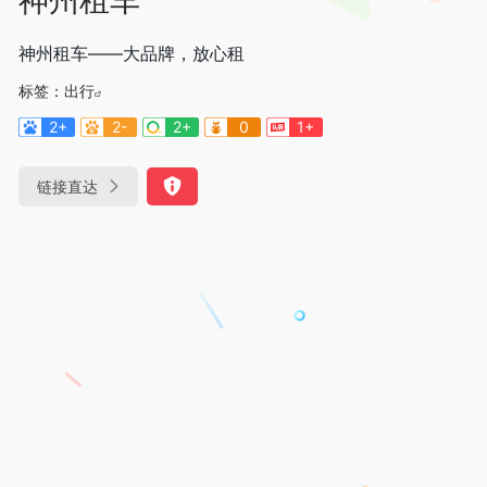
神州租车——大品牌，放心租
标签：
出行
2+
2-
2+
0
1+
链接直达