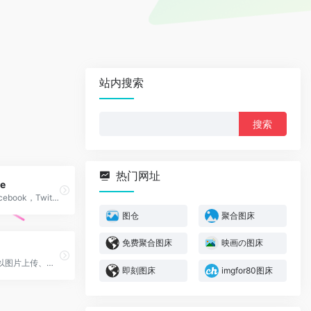
站内搜索
搜
索：
热门网址
e
获取用于Facebook，Twitter，留言板和博客上的永久链接
图仓
聚合图床
免费聚合图床
映画の图床
图仓是一款以图片上传、图片分发、图片管理为核心的图床/图片管理平台
即刻图床
imgfor80图床