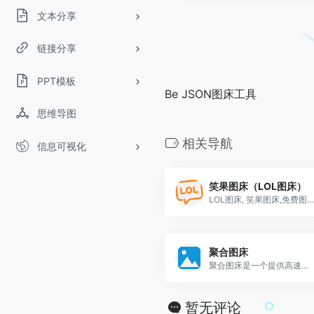
文本分享
链接分享
PPT模板
Be JSON图床工具
思维导图
相关导航
信息可视化
笑果图床（LOL图床）
LOL图床, 笑果图床,免费图片托管服务, 将图片快速、永久保存在云端。LOL，分享美好生活。
聚合图床
聚合图床是一个提供高速外链的免费图床,无限流量,无限外链,全网CDN,提供API和客户端上传图片,支持一键拖放上传即时预览
暂无评论