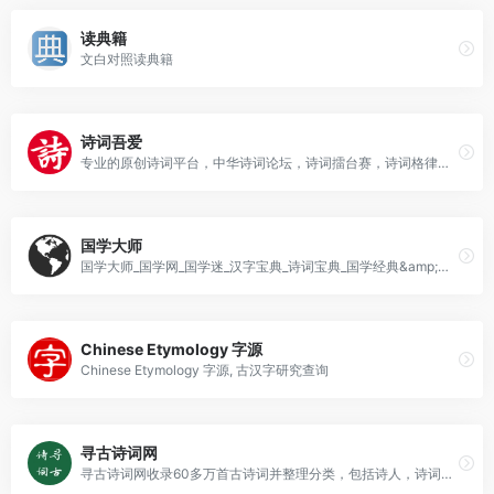
读典籍
文白对照读典籍
诗词吾爱
专业的原创诗词平台，中华诗词论坛，诗词擂台赛，诗词格律检测APP(平水韵、词林正韵、中华新韵)，写诗填词利器，钦定词谱电子版
国学大师
国学大师_国学网_国学迷_汉字宝典_诗词宝典_国学经典&amp;古典文学_古今图书集成&amp;四库全书电子版&amp;永乐大典
Chinese Etymology 字源
Chinese Etymology 字源, 古汉字研究查询
寻古诗词网
寻古诗词网收录60多万首古诗词并整理分类，包括诗人，诗词，名句，分类文章，问答等，方便搜寻查阅。