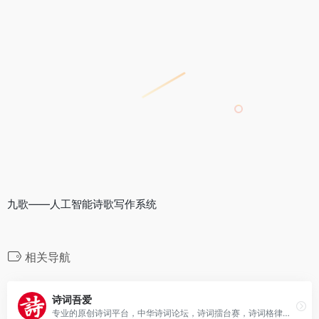
九歌——人工智能诗歌写作系统
相关导航
诗词吾爱
专业的原创诗词平台，中华诗词论坛，诗词擂台赛，诗词格律检测APP(平水韵、词林正韵、中华新韵)，写诗填词利器，钦定词谱电子版