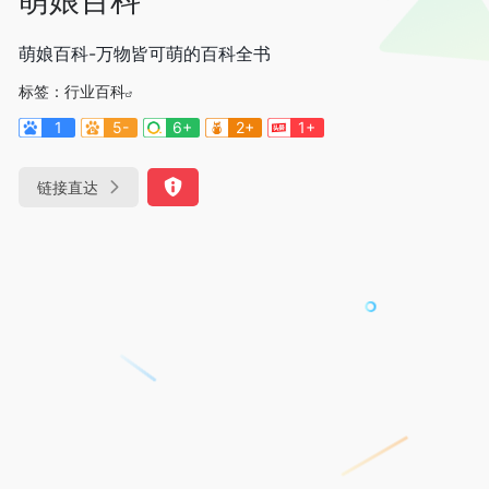
萌娘百科-万物皆可萌的百科全书
标签：
行业百科
1
5-
6+
2+
1+
链接直达