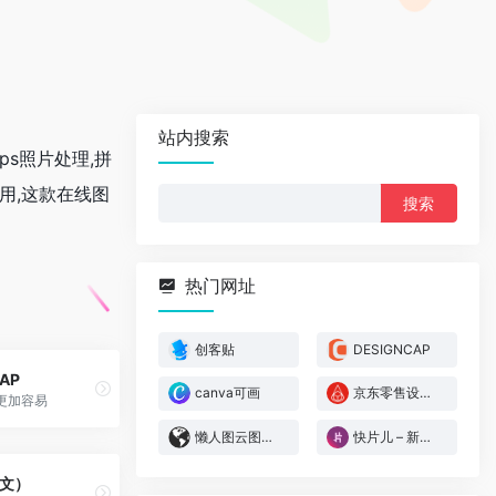
站内搜索
ps照片处理,拼
用,这款在线图
搜
索：
热门网址
创客贴
DESIGNCAP
AP
canva可画
京东零售设计服务平台
更加容易
懒人图云图标云
快片儿 – 新一代H5幻灯片
英文）