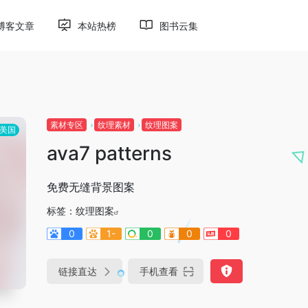
博客文章
本站热榜
图书云集
素材专区
纹理素材
纹理图案
美国
ava7 patterns
免费无缝背景图案
标签：
纹理图案
0
1-
0
0
0
链接直达
手机查看