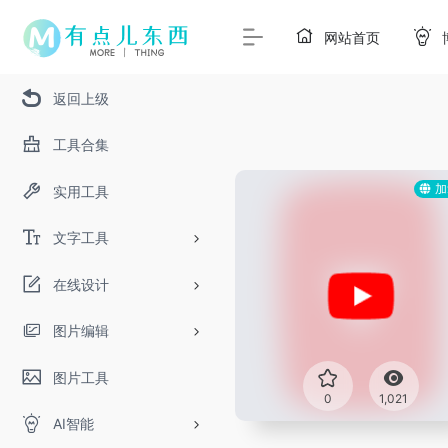
网站首页
返回上级
工具合集
加
实用工具
文字工具
在线设计
图片编辑
图片工具
0
1,021
AI智能