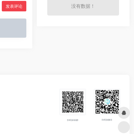
没有数据！
发表评论
扫码加微信
扫码加QQ群