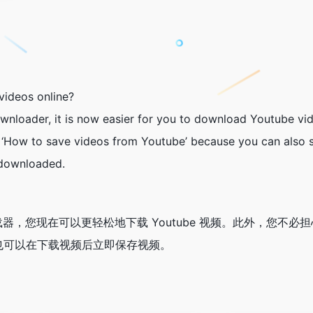
ideos online?
nloader, it is now easier for you to download Youtube vid
 ‘How to save videos from Youtube’ because you can also 
 downloaded.
？
下载器，您现在可以更轻松地下载 Youtube 视频。此外，您不必
为您也可以在下载视频后立即保存视频。