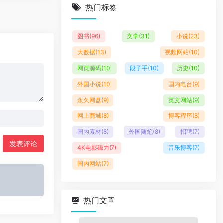
热门标签
图书
(96)
文学
(31)
小说
(23)
大数据
(13)
视频网站
(10)
网页源码
(10)
段子手
(10)
历史
(10)
外国小说
(10)
国内电台
(9)
永久网盘
(9)
英文网站
(9)
网上商城
(8)
博客程序
(8)
国内素材
(8)
外国随笔
(8)
招聘
(7)
发表评论
4K电影磁力
(7)
音乐博客
(7)
国内网站
(7)
热门文章