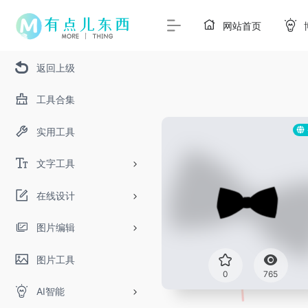
网站首页
返回上级
工具合集
实用工具
文字工具
在线设计
图片编辑
图片工具
0
765
AI智能