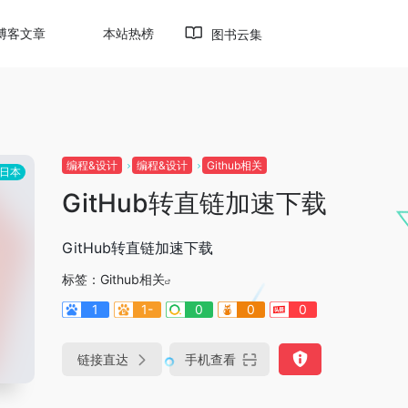
博客文章
本站热榜
图书云集
编程&设计
编程&设计
Github相关
日本
GitHub转直链加速下载
GitHub转直链加速下载
标签：
Github相关
1
1-
0
0
0
链接直达
手机查看