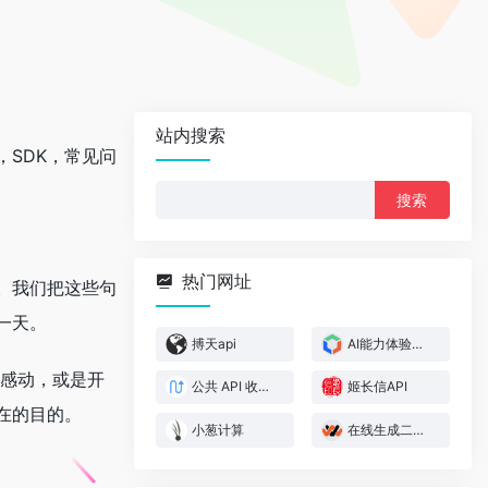
站内搜索
SDK，常见问
搜
索：
热门网址
。我们把这些句
一天。
搏天api
AI能力体验中心 – 智能AI接口
是感动，或是开
公共 API 收集帖（长期更新） – 捷径社区
姬长信API
在的目的。
小葱计算
在线生成二维码API