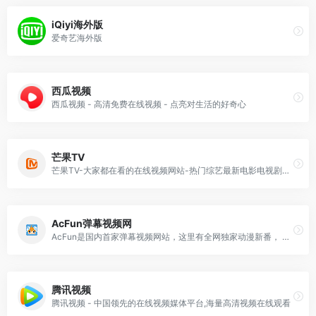
iQiyi海外版
爱奇艺海外版
西瓜视频
西瓜视频 - 高清免费在线视频 - 点亮对生活的好奇心
芒果TV
芒果TV-大家都在看的在线视频网站-热门综艺最新电影电视剧在线观看
AcFun弹幕视频网
AcFun是国内首家弹幕视频网站，这里有全网独家动漫新番， 友好的弹幕氛围，有趣的UP主，好玩有科技感的虚拟偶像，年轻人都在用。
腾讯视频
腾讯视频 - 中国领先的在线视频媒体平台,海量高清视频在线观看