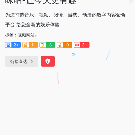
为您打造音乐、视频、阅读、游戏、动漫的数字内容聚合
平台 给您全新的娱乐体验
标签：
视频网站
2+
1-
3
0
3+
链接直达