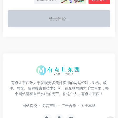
暂无评论...
有点儿东西致力于发现更多美好实用的网站资源，影视、软
件、网盘、编程搜索和技术分享。在互联网的大千世界里，每
个网站都有自己独特的光芒。你这个人，有点儿东西！
网站提交
免责声明
广告合作
关于本站