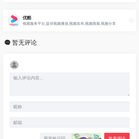
优酷
视频服务平台,提供视频播放,视频发布,视频搜索,视频分享
暂无评论
发表评论