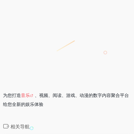
为您打造
音乐
、视频、阅读、游戏、动漫的数字内容聚合平台
给您全新的娱乐体验
相关导航