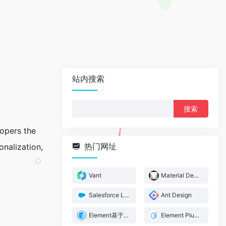
站内搜索
搜
索：
lopers the
热门网址
nalization,
Vant
Material Design
Salesforce Lightning 设计系统
Ant Design
Element基于 Vue 2.0
Element Plus基于 Vue 3