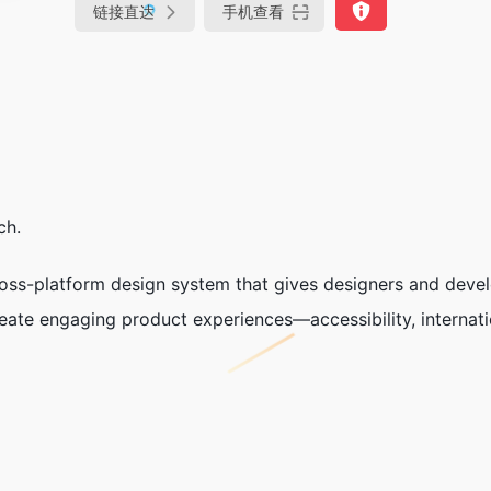
链接直达
手机查看
ch.
ross-platform design system that gives designers and deve
ate engaging product experiences—accessibility, internatio