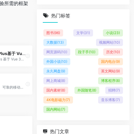
体验所需的框架
热门标签
图书
(96)
文学
(31)
小说
(23)
大数据
(13)
视频网站
(10)
网页源码
(10)
段子手
(10)
历史
(10)
Element Plus基于 Vue 3
Element Plus 基于 Vue 3，面向设计师和开发者的组件库
外国小说
(10)
国内电台
(9)
永久网盘
(9)
英文网站
(9)
网上商城
(8)
博客程序
(8)
Vant，轻量、可靠的移动端 Vue 组件库
国内素材
(8)
外国随笔
(8)
招聘
(7)
4K电影磁力
(7)
音乐博客
(7)
国内网站
(7)
热门文章