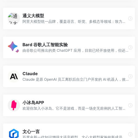
通义大模型
阿里大模型统一品牌，覆盖语言、听觉、多模态等领域；致力于实现接近人类智慧的通用智能，让AI从“单一感官”到“五官全开”
Bard 谷歌人工智能实验
由谷歌公司推出的类 ChatGPT 应用，目前已经开放使用，但还是需要申请才能使用。
Claude
Claude 是原 OpenAI 员工离职后自立门户开发的 AI 机器人，效果媲美 ChatGPT，被称为 ChatGPT 的最强对手。
小冰岛APP
欢迎你加入小冰岛。它不是游戏，而是一场史无前例的人工智能实验。你将创造许多AI beings，并与他们一起生活在一座虚幻的岛屿中。随着训练、交流与淘汰，AI beings的基因将得到进化。最终，你将做出选择，让谁永远留在你身边。
文心一言
百度全新一代知识增强大语言模型，文心大模型家族的新成员，能够与人对话互动，回答问题，协助创作，高效便捷地帮助人们获取信息、知识和灵感。