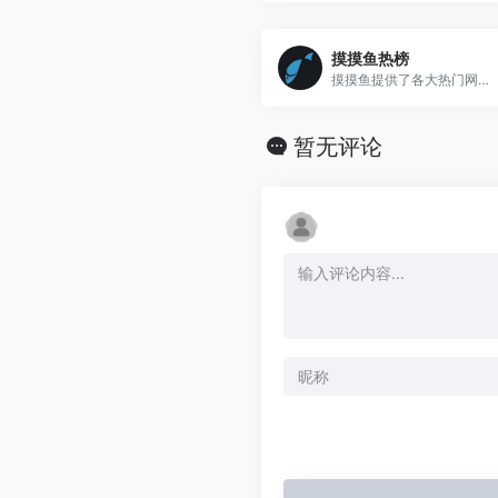
摸摸鱼热榜
摸摸鱼提供了各大热门网站的聚合信息、热榜、榜单,包括了知乎、微博、虎扑、V2EX、贴吧、抖音、今日头条等等,一分钟轻松了解全网最新资讯,这不是摸鱼,这叫做关注世界动态变化！
暂无评论