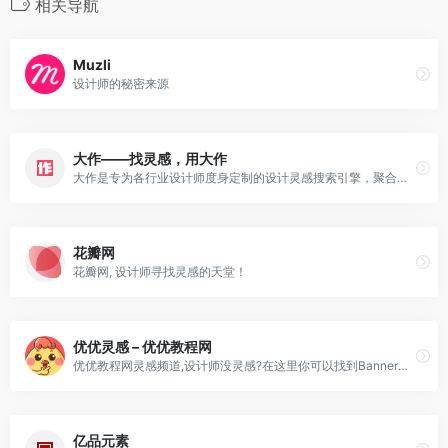
相关导航
Muzli
设计师的秘密来源
大作——找灵感，用大作
大作是专为各行业设计师度身定制的设计灵感搜索引擎，聚合全球众多知名设计网站,例如Pinterest官网网页版，目前在库21.2亿创意设计、设计素材、摄影大图，并且保持每日更新量在25万张以上。无论是寻找设计素材、意境图、灵感图、参考作品、提案配图、购买版权图、设计完稿，都可通过大作达成目的。
花瓣网
花瓣网, 设计师寻找灵感的天堂！
优优灵感 – 优优教程网
优优教程网灵感频道,设计师没灵感?在这里你可以找到Banner设计,海报设计,logo设计,UI设计,网页设计,App设计等灵感,来优优,找设计灵感.
亿品元素