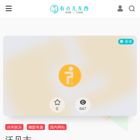
香港
0
647
休闲娱乐
幽默有趣
国内网站
泛见志