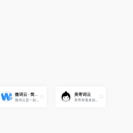
微词云 · 简单强大的文字云艺术生成器
美寄词云
微词云是一款实用性强、简单的在线文字云、在线词云图生成器
美寄有着多款在线图片处理神器,