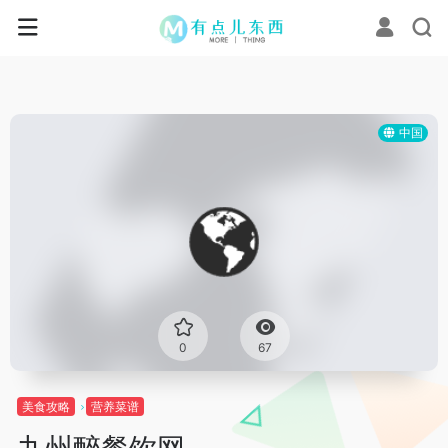
中国
0
67
美食攻略
营养菜谱
九州醉餐饮网