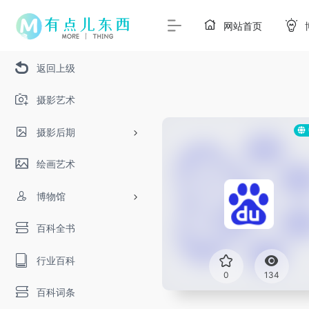
网站首页
返回上级
摄影艺术
摄影后期
绘画艺术
博物馆
百科全书
行业百科
0
134
百科词条