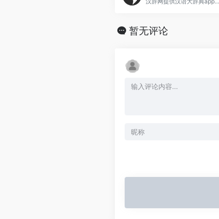
汉辞网提供汉语大辞典app,辞海,新华字典电子版在线
暂无评论