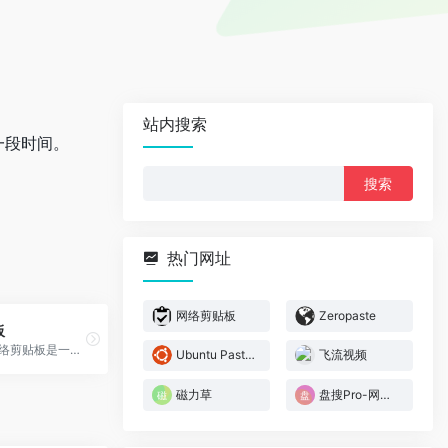
站内搜索
本一段时间。
搜
索：
热门网址
网络剪贴板
Zeropaste
板
工具简介 网络剪贴板是一款提...
Ubuntu Pastebin
飞流视频
磁力草
盘搜Pro-网盘搜索