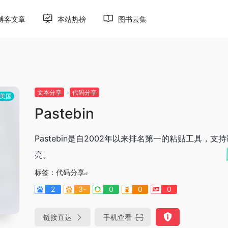
博客文章
本站热榜
图书云集
文本分享
代码分享
美国
Pastebin
Pastebin是自2002年以来排名第一的粘贴工具，支
亮。
标签：
代码分享
2
3-
0
0
0
链接直达
手机查看